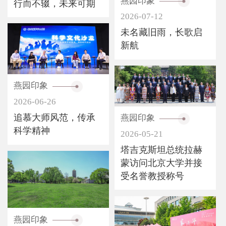
燕园印象
行而不辍，未来可期
2026-07-12
未名藏旧雨，长歌启
新航
燕园印象
2026-06-26
追慕大师风范，传承
燕园印象
科学精神
2026-05-21
塔吉克斯坦总统拉赫
蒙访问北京大学并接
受名誉教授称号
燕园印象