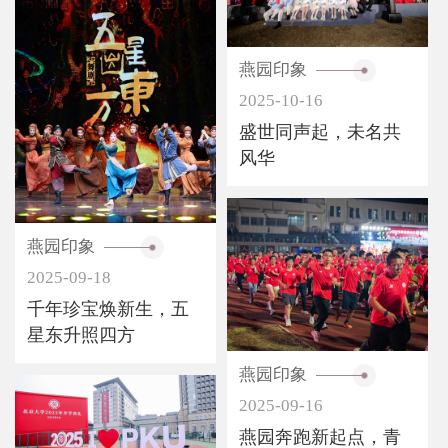
燕园印象
2025-10-16
盛世同声起，未名共
风华
燕园印象
2025-09-18
千年珍宝焕新生，五
星东升照四方
燕园印象
2025-09-16
燕园奔跑新起点，青