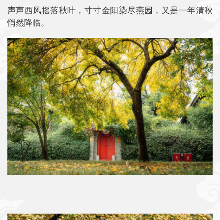
声声西风摇落秋叶，寸寸金阳染尽燕园，又是一年清秋
悄然降临。