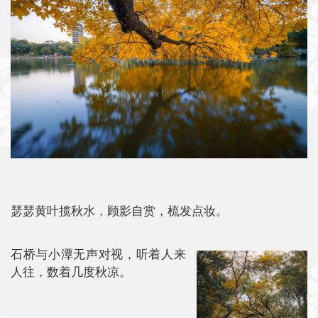
瑟瑟黄叶揽秋水，顾影自赏，梳发点妆。
石桥与小潭无声对视，听着人来
人往，数着几度秋凉。