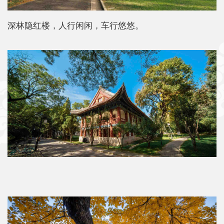
深林隐红楼，人行闲闲，车行悠悠。