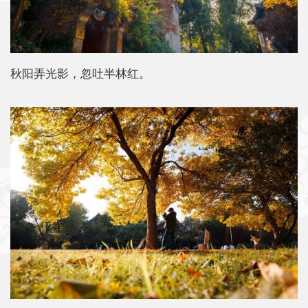
秋阳弄光影，忽吐半林红。