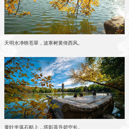
天明水净映苍翠，波寒树黄倚西风。
黄叶半落石舫上，塔影遥升碧空长。