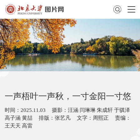
一声梧叶一声秋，一寸金阳一寸悠
时间：2025.11.03 摄影：汪涵 闫琳琳 朱成轩 于骐泽
高子涵 黄喆 排版：张艺凡 文字：周熙正 责编：
王天天 高雷