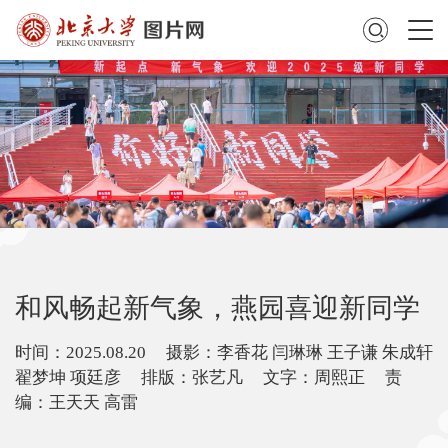
和风畅起新气象，燕园喜迎新同学
时间：2025.08.20 摄影：李香花 闫琳琳 王子谦 朱成轩
翟梦坤 项廷彦 排版：张艺凡 文字：周熙正 责
编：王天天 高雷