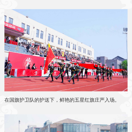
在国旗护卫队的护送下，鲜艳的五星红旗庄严入场。