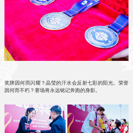
奖牌因何而闪耀？晶莹的汗水会反射七彩的阳光。荣誉
因何而不朽？赛场将永远铭记奔跑的身影。