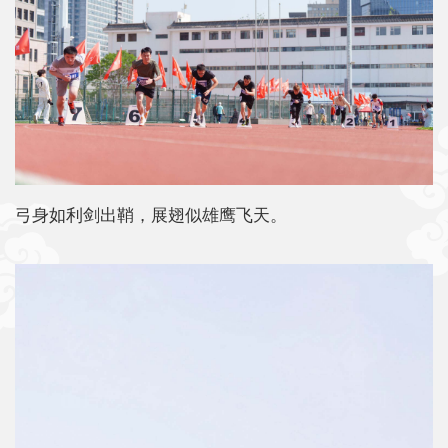
弓身如利剑出鞘，展翅似雄鹰飞天。