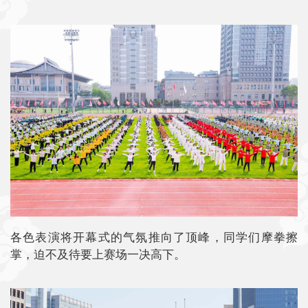
各色表演将开幕式的气氛推向了顶峰，同学们摩拳擦
掌，迫不及待要上赛场一决高下。